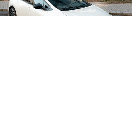
Powered by
Adobe Portfolio
Ivophoto - všechna práva vyhrazena. Stahování a používání fotek je
bez mého povolení zakázáno.